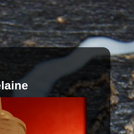
E
laine