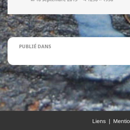
le
réelle
Navigation
PUBLIÉ DANS
de
Art de la table en grès
l’article
Liens
Mentio