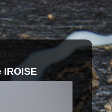
E
e IROISE