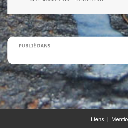
le
réelle
Navigation
PUBLIÉ DANS
de
Art de la table en porcelaine
l’article
Liens
Mentio