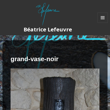
MENU
Béatrice Lefeuvre
ET
WIDGET
IMAGE PRÉCÉDENTE
IMAGE SUIVANTE
grand-vase-noir