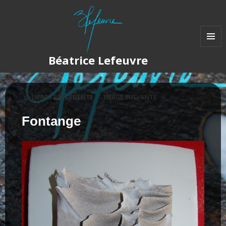
MENU
Béatrice Lefeuvre
ET
WIDGET
IMAGE PRÉCÉDENTE
IMAGE SUIVANTE
Fontange