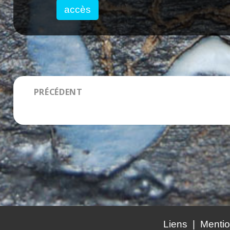
accès
Navigation
PRÉCÉDENT
de
EXPOSITION NOËL 2021
Article
l’article
précédent :
Liens
Mentio