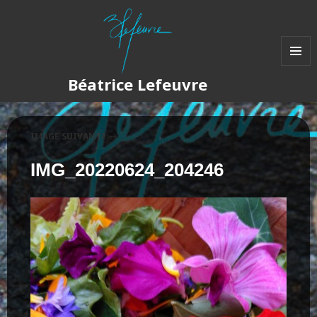
MENU
Béatrice Lefeuvre
ET
WIDGET
IMAGE SUIVANTE
IMG_20220624_204246