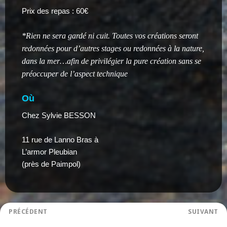
Prix des repas : 60€
*
Rien ne sera gardé ni cuit. Toutes vos créations seront
redonnées pour
d’autres
stage
s ou
redonnées à la nature,
dans la mer…
afin de privilégier la pure création sans se
préoccuper de l’aspect technique
Où
Chez Sylvie BESSON
11 rue de Lanno Bras à
L’armor Pleubian
(près de Paimpol)
Navigation
PRÉCÉDENT
SUIVANT
ATELIER sur l’alimentation
Retraite TERRAYOGA et Son – juin 2023 REPORTE
de
Article
Article