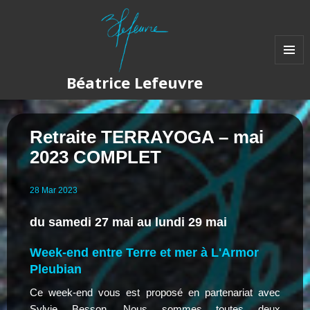
MENU
Béatrice Lefeuvre
ET
WIDGET
Retraite TERRAYOGA – mai
2023 COMPLET
28
Mar
2023
du samedi 27 mai au lundi 29 mai
Week-end entre Terre et mer à L'Armor
Pleubian
Ce week-end vous est proposé en partenariat avec
Sylvie Besson.
Nous sommes toutes deux