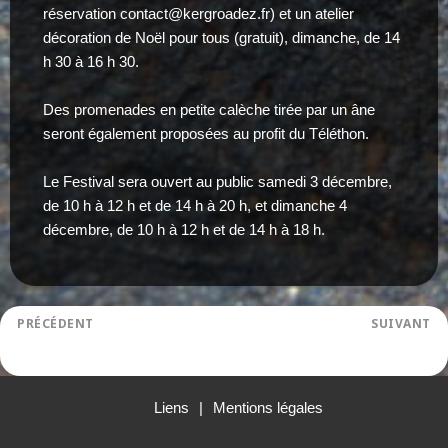
réservation contact@kergroadez.fr) et un atelier
décoration de Noël pour tous (gratuit), dimanche, de 14
h 30 à 16 h 30.
Des promenades en petite calèche tirée par un âne
seront également proposées au profit du Téléthon.
Le Festival sera ouvert au public samedi 3 décembre,
de 10 h à 12 h et de 14 h à 20 h, et dimanche 4
décembre, de 10 h à 12 h et de 14 h à 18 h.
Navigation
PRÉCÉDENT
SUIVANT
STAGE DE TOURNAGE ET MODELAGE
STAGE DE TOURNAGE ET MODELAGE
de
Article
Article
l’article
précédent :
suivant :
Liens
Mentions légales