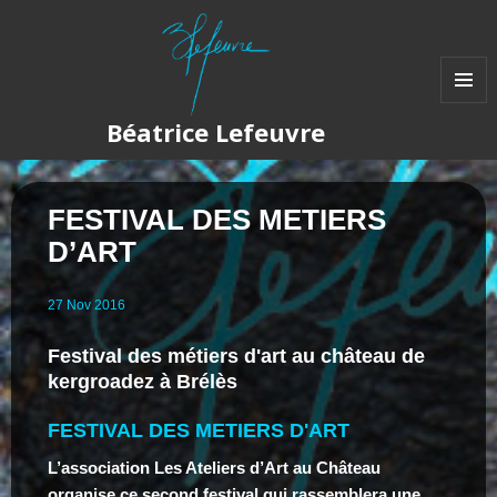
MENU
Béatrice Lefeuvre
ET
WIDGET
FESTIVAL DES METIERS
D’ART
27
Nov
2016
Festival des métiers d'art au château de
kergroadez à Brélès
FESTIVAL DES METIERS D'ART
L’association Les Ateliers d’Art au Château
organise ce second festival qui rassemblera une