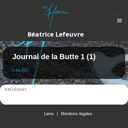
MENU
Béatrice Lefeuvre
ET
WIDGET
Journal de la Butte 1 (1)
5
Juil
2017
Navigation
PRÉCÉDENT
JOURNAL de Nicolas CONRAUX chef du restaurant de LA BUTTE
de
Article
l’article
précédent :
Liens
Mentions légales