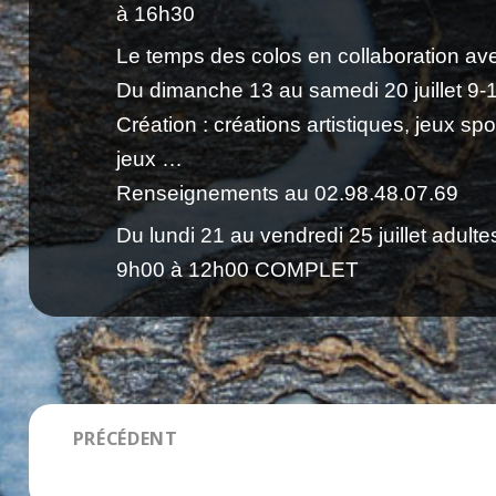
à 16h30
Le temps des colos en collaboration avec
Du dimanche 13 au samedi 20 juillet 9-
Création : créations artistiques, jeux sport
jeux …
Renseignements au 02.98.48.07.69
Du lundi 21 au vendredi 25 juillet adult
9h00 à 12h00 COMPLET
Navigation
PRÉCÉDENT
de
Salon des Métiers d’Art à Brest 2013
Article
l’article