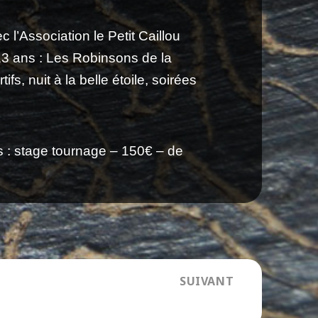
 l’Association le Petit Caillou
13 ans : Les Robinsons de la
ifs, nuit à la belle étoile, soirées
es : stage tournage – 150€ – de
SUIVANT
De Flamme en aiguille
Article