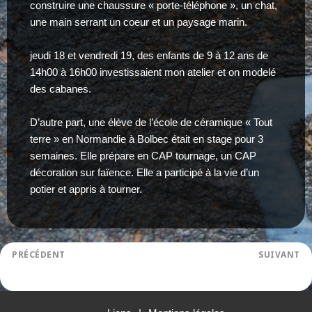
construire une chaussure « porte-téléphone », un chat,
une main serrant un coeur et un paysage marin.
jeudi 18 et vendredi 19, des enfants de 9 à 12 ans de
14h00 à 16h00 investissaient mon atelier et on modelé
des cabanes.
D’autre part, une élève de l’école de céramique « Tout
terre » en Normandie à Bolbec était en stage pour 3
semaines. Elle prépare en CAP tournage, un CAP
décoration sur faïence. Elle a participé à la vie d’un
potier et appris à tourner.
Navigation
PRÉCÉDENT
SUIVANT
JMA 2013
Stages Vacances de la Toussaint 2013
de
Article
Article
l’article
précédent :
suivant :