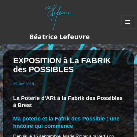
MENU
Béatrice Lefeuvre
ET
WIDGET
EXPOSITION à La FABRIK
des POSSIBLES
29
Jan
2018
La Poterie d'ARt à la Fabrik des Possibles
à Brest
Ma poterie et la Fafrik des Possible : une
histoire qui commence
D
epuis le 16 septembre, Marie Royer a ouvert son