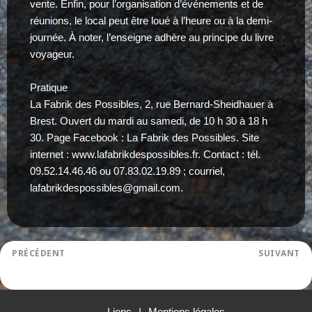
vente. Enfin, pour l’organisation d’événements et de
réunions, le local peut être loué à l’heure ou à la demi-
journée. À noter, l’enseigne adhère au principe du livre
voyageur.
Pratique
La Fabrik des Possibles, 2, rue Bernard-Sheidhauer à
Brest. Ouvert du mardi au samedi, de 10 h 30 à 18 h
30. Page Facebook : La Fabrik des Possibles. Site
internet : www.lafabrikdespossibles.fr. Contact : tél.
09.52.14.46.46 ou 07.83.02.19.89 ; courriel,
lafabrikdespossibles@gmail.com.
Navigation
PRÉCÉDENT
SUIVANT
FESTIVAL DES MÉTIERS D’ART
FESTIVAL DES METIERS D’ART
de
Article
Article
l’article
précédent :
suivant :
Liens
Mentions légales